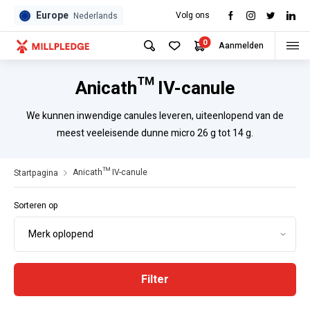
Europe
Volg ons
Nederlands
0
Aanmelden
Anicath™ IV-canule
We kunnen inwendige canules leveren, uiteenlopend van de
meest veeleisende dunne micro 26 g tot 14 g.
Anicath™ IV-canule
Startpagina
Sorteren op
Filter