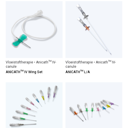
Vloeistoftherapie • Anicath™ IV-
Vloeistoftherapie • Anicath™ IV-
canule
canule
ANICATH™ IV Wing Set
ANICATH™ L/A