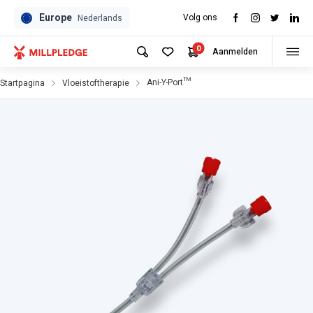
Europe
Volg ons
Nederlands
0
Aanmelden
Ani-Y-Port™
Startpagina
Vloeistoftherapie