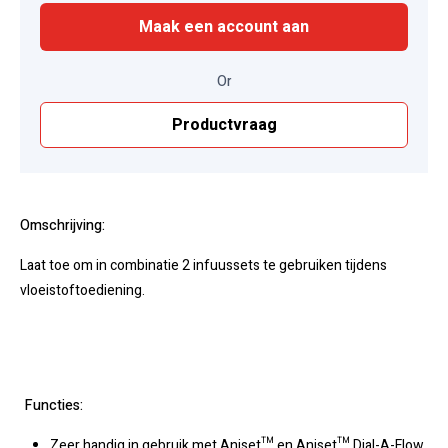
Maak een account aan
Or
Productvraag
Omschrijving:
Laat toe om in combinatie 2 infuussets te gebruiken tijdens
vloeistoftoediening.
Functies:
Zeer handig in gebruik met Aniset™ en Aniset™ Dial-A-Flow.